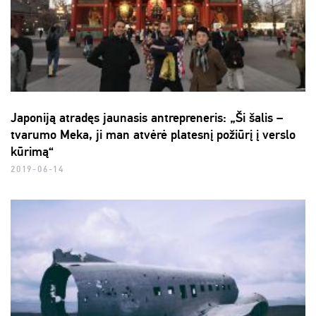
Japoniją atradęs jaunasis antrepreneris: „Ši šalis –
tvarumo Meka, ji man atvėrė platesnį požiūrį į verslo
kūrimą“
2019-06-14