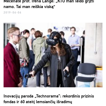
Mecenatė prof. Irena Langė: „KTU man leido grįžti
namo. Tai man reiškia viską“
2019-06-06
Inovacijų paroda „Technorama”: rekordinis prizinis
fondas ir 60 ateitį lemsiančių išradimų