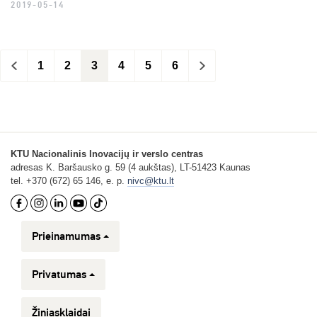
2019-05-14
<
1
2
3
4
5
6
>
KTU Nacionalinis Inovacijų ir verslo centras
adresas K. Baršausko g. 59 (4 aukštas), LT-51423 Kaunas
tel. +370 (672) 65 146, e. p.
nivc@ktu.lt
Prieinamumas
Privatumas
Žiniasklaidai