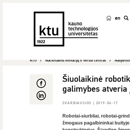
en
p
a
i
e
š
KTU
Nacionalinis inovacijų ir verslo centras
Naujieno
k
a
Šiuolaikinė roboti
galimybes atveria
SVARBIAUSIOS
| 2019-06-17
Robotai-siurbliai, robotai-grind
žmogaus pagalbininkai buityje.
konstruktorius. Šiandien žmon