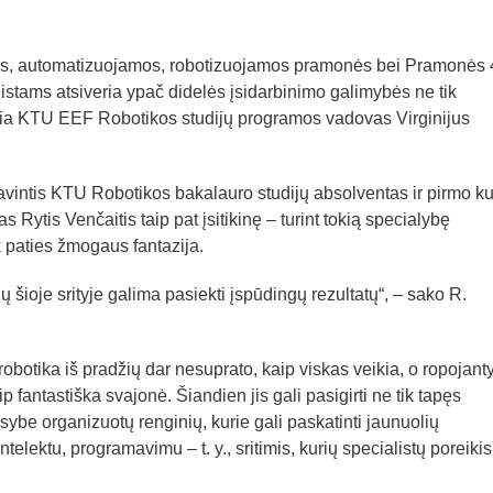
os, automatizuojamos, robotizuojamos pramonės bei Pramonės 
istams atsiveria ypač didelės įsidarbinimo galimybės ne tik
teigia KTU EEF Robotikos studijų programos vadovas Virginijus
avintis KTU Robotikos bakalauro studijų absolventas ir pirmo k
Rytis Venčaitis taip pat įsitikinę – turint tokią specialybę
k paties žmogaus fantazija.
lų šioje srityje galima pasiekti įspūdingų rezultatų“, – sako R.
obotika iš pradžių dar nesuprato, kaip viskas veikia, o ropojanty
p fantastiška svajonė. Šiandien jis gali pasigirti ne tik tapęs
usybe organizuotų renginių, kurie gali paskatinti jaunuolių
telektu, programavimu – t. y., sritimis, kurių specialistų poreikis