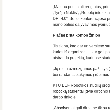
„Malonu prisiminti renginius, prie
„Tyrėjų Naktis“, „Robotų intelekt
DR- 4.0“. Be to, konferencijose pr
mano paties dalyvavimas įvairiuos
Plačiai pritaikomos žinios
Jis tikina, kad dar universitete stu
kurios iš organizacijų, kur gali p
atsiranda projektų, kuriuose studen
„Jų metu užmezgamos pažintys (
bei randant atsakymus į rūpimus 
KTU EEF Robotikos studijų prog
robotiką studentai įgyja dirbtinio 
darbo rinkoje.
„Absolventai gali dirbti ne tik su