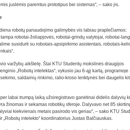
ėmis juslėmis paremtus prototipus bei sistemas“, – sako jis.
e
 diena robotų panaudojimo galimybės vis labiau praplečiamos:
ampa robotai-žoliapjovės, robotai-grindų valytojai, robotai-lan
lime susidurti su robotais-apsipirkimo asistentais, robotais-keli
inkais“.
savio varžybų aikštelę. Štai KTU Studentų mokslinės draugijos
nginio „Robotų intelektas“, vykusio jau 6-ąjį kartą, programoje 
sekimo, saldainių rinkimo, ralio-kroso lenktynės bei daugelis ki
 per labai trumpą laiką užsiregistravo ganėtinai didelis dalyvių ki
yra žinomas ir sekamas robotikų sferoje. Dalyvavo net 85 skirtin
alyviai kiekvienais metais pasirodo vis geriau“, – sako KTU Stu
r „Robotų intelekto“ koordinatorius Justas Balčiauskas.