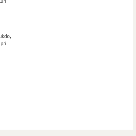
uri
u
ukdo,
pri