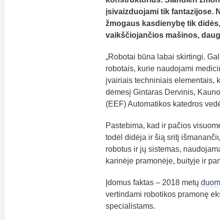
įsivaizduojami tik fantazijose
žmogaus kasdienybę tik didės, 
vaikščiojančios mašinos, daug
„Robotai būna labai skirtingi. Gal
robotais, kurie naudojami medicino
įvairiais techniniais elementais, 
dėmesį Gintaras Dervinis, Kauno t
(EEF) Automatikos katedros vedė
Pastebima, kad ir pačios visuome
todėl didėja ir šią sritį išmananči
robotus ir jų sistemas, naudojam
karinėje pramonėje, buityje ir pan
Įdomus faktas – 2018 metų
duom
vertindami robotikos pramonę eksp
specialistams.