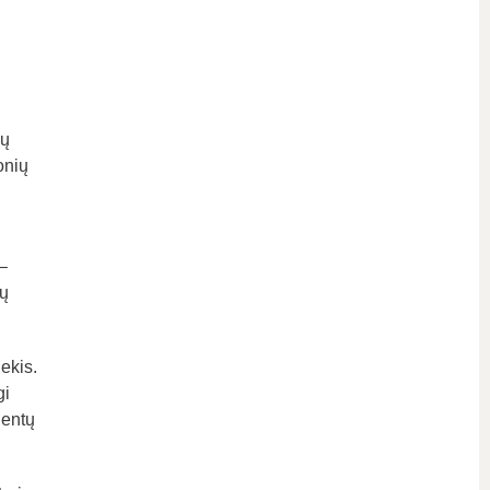
gų
onių
–
tų
ekis.
gi
dentų