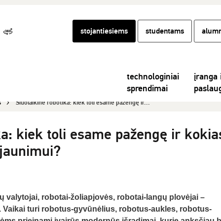
stojantiesiems
studentams
alumn
technologiniai
įranga 
sprendimai
paslau
s
Šiuolaikinė robotika: kiek toli esame pažengę ir...
ka: kiek toli esame pažengę ir kokia
 jaunimui?
ų valytojai, robotai-žoliapjovės, robotai-langų plovėjai –
 Vaikai turi robotus-gyvūnėlius, robotus-aukles, robotus-
ėms prieinami įvairūs modernūs išradimai, kurie anksčiau 