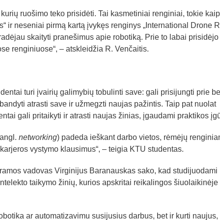
 kurių ruošimo teko prisidėti. Tai kasmetiniai renginiai, tokie kaip
as“ ir neseniai pirmą kartą įvykęs renginys „International Drone 
adėjau skaityti pranešimus apie robotiką. Prie to labai prisidėjo 
e renginiuose“, – atskleidžia R. Venčaitis.
dentai turi įvairių galimybių tobulinti save: gali prisijungti prie be
abandyti atrasti save ir užmegzti naujas pažintis. Taip pat nuolat
tai gali pritaikyti ir atrasti naujas žinias, įgaudami praktikos įg
angl.
networking
) padeda ieškant darbo vietos, rėmėjų rengini
karjeros vystymo klausimus“, – teigia KTU studentas.
ramos vadovas Virginijus Baranauskas sako, kad studijuodami
intelekto taikymo žinių, kurios apskritai reikalingos šiuolaikinėje
 robotika ar automatizavimu susijusius darbus, bet ir kurti naujus,