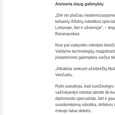
Atsiveria daug galimybių
„Dėl vis plačiau modernizuojam
keliamų iššūkių robotikos special
Lietuvoje, bet ir užsienyje“, – 
Baranauskas.
Nuo pat vaikystės robotais besiž
Valdymo technologijų magistrantas 
įsidarbinimo galimybes varžys ti
„Atkakliai siekiant užsibrėžtų tiks
Venčaitis.
Rytis pasakoja, kad susižavėjęs r
važinėjantys robotai atrodė tik kai
diplomuotu specialistu, bet ir ga
susidomėjimą robotika, dirbtiniu in
rinkoje labai didelis.