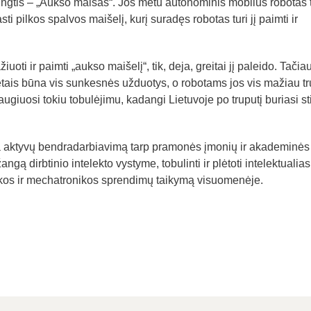
ngtis – „Aukso maišas“. Jos metu autonominis mobilus robotas t
rasti pilkos spalvos maišelį, kurį suradęs robotas turi jį paimti ir
oti ir paimti „aukso maišelį“, tik, deja, greitai jį paleido. Tačia
tais būna vis sunkesnės užduotys, o robotams jos vis mažiau tr
ugiuosi tokiu tobulėjimu, kadangi Lietuvoje po truputį buriasi sti
ina aktyvų bendradarbiavimą tarp pramonės įmonių ir akademinės
gą dirbtinio intelekto vystyme, tobulinti ir plėtoti intelektualias
ikos ir mechatronikos sprendimų taikymą visuomenėje.