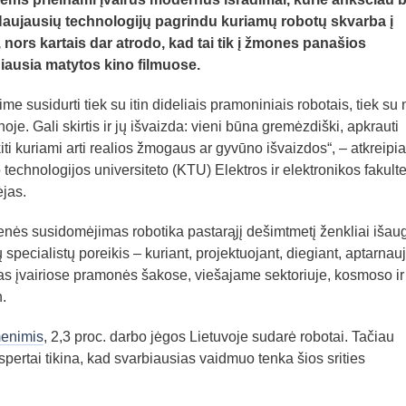
. Naujausių technologijų pagrindu kuriamų robotų skvarba į
nors kartais dar atrodo, kad tai tik į žmones panašios
iausia matytos kino filmuose.
ime susidurti tiek su itin dideliais pramoniniais robotais, tiek su
je. Gali skirtis ir jų išvaizda: vieni būna gremėzdiški, apkrauti
kiti kuriami arti realios žmogaus ar gyvūno išvaizdos“, – atkreipia
echnologijos universiteto (KTU) Elektros ir elektronikos fakulte
jas.
nės susidomėjimas robotika pastarąjį dešimtmetį ženkliai išau
ų specialistų poreikis – kuriant, projektuojant, diegiant, aptarnau
as įvairiose pramonės šakose, viešajame sektoriuje, kosmoso ir
.
enimis
, 2,3 proc. darbo jėgos Lietuvoje sudarė robotai. Tačiau
ertai tikina, kad svarbiausias vaidmuo tenka šios srities