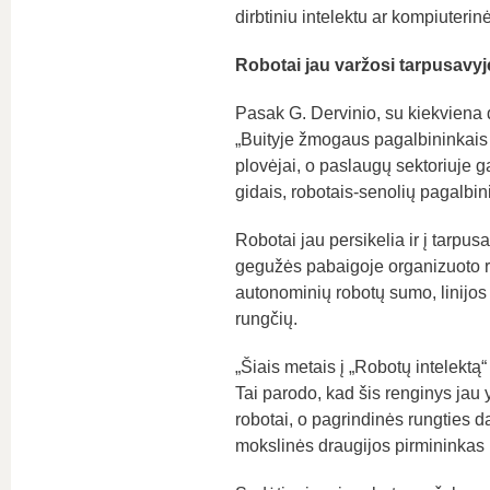
dirbtiniu intelektu ar kompiuterin
Robotai jau varžosi tarpusavyj
Pasak G. Dervinio, su kiekviena
„Buityje žmogaus pagalbininkais t
plovėjai, o paslaugų sektoriuje ga
gidais, robotais-senolių pagalbin
Robotai jau persikelia ir į tarpu
gegužės pabaigoje organizuoto re
autonominių robotų sumo, linijos 
rungčių.
„Šiais metais į „Robotų intelektą“
Tai parodo, kad šis renginys jau 
robotai, o pagrindinės rungties d
mokslinės draugijos pirmininkas i