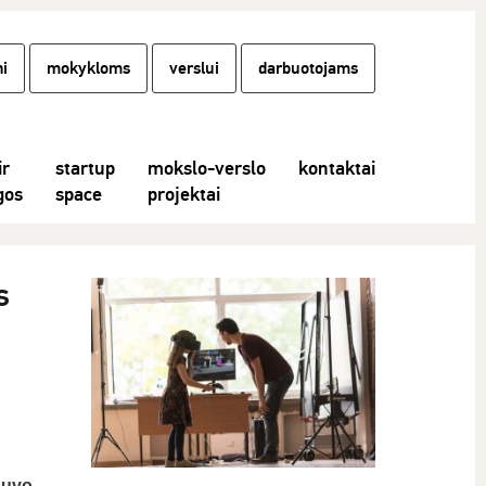
i
mokykloms
verslui
darbuotojams
ir
startup
mokslo-verslo
kontaktai
gos
space
projektai
s
buvo