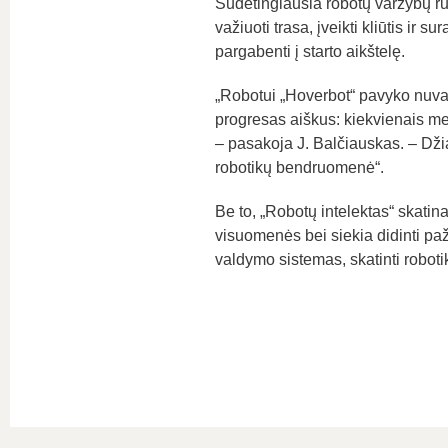
Sudėtingiausia robotų varžybų ru
važiuoti trasa, įveikti kliūtis ir su
pargabenti į starto aikštelę.
„Robotui „Hoverbot“ pavyko nuvažiu
progresas aiškus: kiekvienais me
– pasakoja J. Balčiauskas. – Džia
robotikų bendruomenė“.
Be to, „Robotų intelektas“ skat
visuomenės bei siekia didinti pažan
valdymo sistemas, skatinti robot