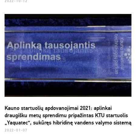
2022-10-12
Kauno startuolių apdovanojimai 2021: aplinkai
draugišku metų sprendimu pripažintas KTU startuolis
„Yaquatec“, sukūręs hibridinę vandens valymo sistemą
2022-01-07