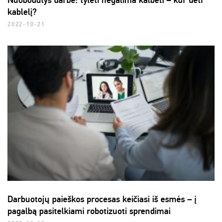
Nuobodulys darbe: tylėti negalima kalbėti – kur dėti
kablelį?
2022-10-21
Darbuotojų paieškos procesas keičiasi iš esmės – į
pagalbą pasitelkiami robotizuoti sprendimai