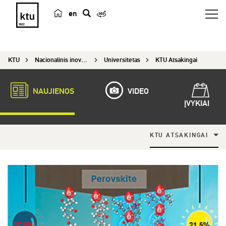
en
p
a
i
KTU
Nacionalinis inovacijų ir verslo centras
Universitetas
KTU Atsakingai
e
š
k
NAUJIENOS
VIDEO
a
ĮVYKIAI
KTU ATSAKINGAI