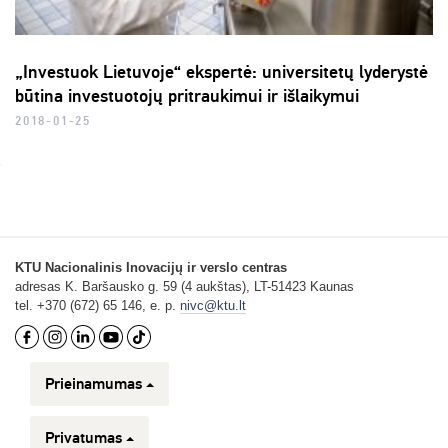
„Investuok Lietuvoje“ ekspertė: universitetų lyderystė
būtina investuotojų pritraukimui ir išlaikymui
2018-01-25
KTU Nacionalinis Inovacijų ir verslo centras
adresas K. Baršausko g. 59 (4 aukštas), LT-51423 Kaunas
tel. +370 (672) 65 146, e. p.
nivc@ktu.lt
Prieinamumas
Privatumas